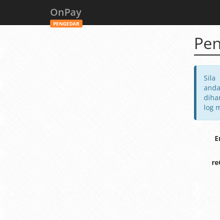
OnPay
PENGEDAR
Pen
Sila
anda
diha
log 
E
r