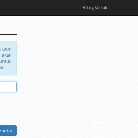
Log Masuk
akaun
n akan
 untuk
da.
Hantar