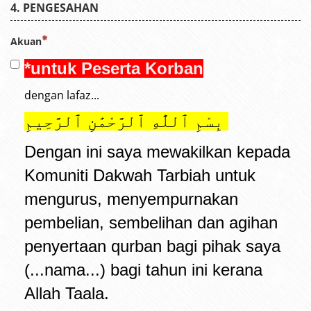
PENGESAHAN
Akuan
*untuk Peserta Korban
dengan lafaz...
بِسْمِ ٱللَّٰهِ ٱلرَّحْمَٰنِ ٱلرَّحِيمِ
Dengan
ini saya mewakilkan kepada
Komuniti Dakwah Tarbiah untuk
mengurus, menyempurnakan
pembelian, sembelihan dan agihan
penyertaan qurban bagi pihak saya
(...nama...) bagi tahun ini kerana
Allah Taala.